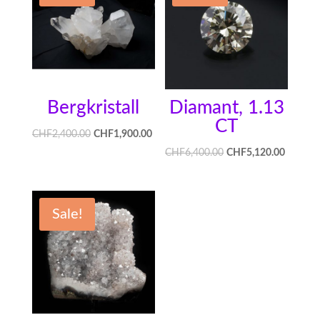
Bergkristall
Diamant, 1.13
CT
CHF
2,400.00
CHF
1,900.00
CHF
6,400.00
CHF
5,120.00
Sale!