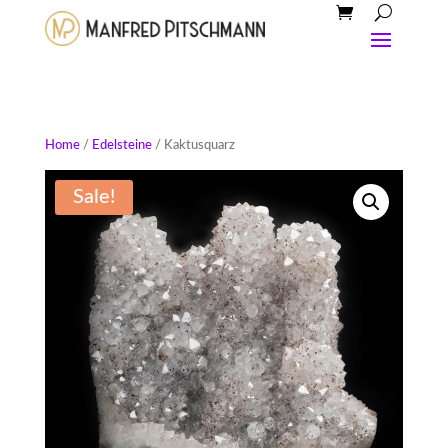
Home
/
Edelsteine
/ Kaktusquarz
Sale!