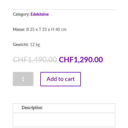
Category:
Edelsteine
Masse
: B 25 x T 25 x H 40 cm
Gewicht:
12 kg
CHF
1,490.00
CHF
1,290.00
Kaktusquarz
Add to cart
quantity
Description