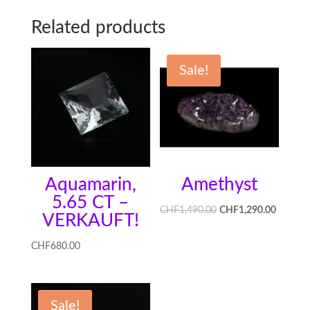
Related products
Sale!
Aquamarin,
Amethyst
5.65 CT –
CHF
1,490.00
CHF
1,290.00
VERKAUFT!
CHF
680.00
Sale!