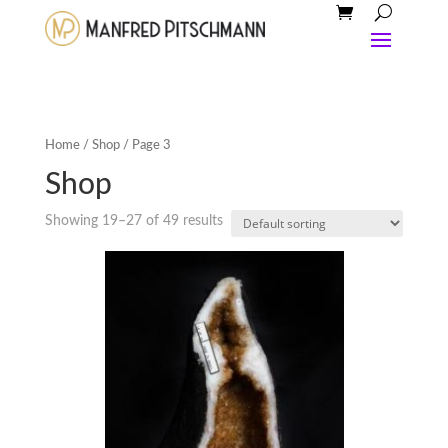
Home
/
Shop
/ Page 3
Shop
Showing 19–27 of 49 results