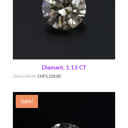
Diamant, 1.13 CT
CHF
6,400.00
CHF
5,120.00
Sale!